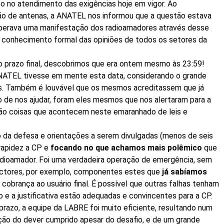
o no atendimento das exigências hoje em vigor. Ao
ção de antenas, a ANATEL nos informou que a questão estava
sperava uma manifestação dos radioamadores através desse
r conhecimento formal das opiniões de todos os setores da
o prazo final, descobrimos que era ontem mesmo às 23:59!
NATEL tivesse em mente esta data, considerando o grande
os. Também é louvável que os mesmos acreditassem que já
o de nos ajudar, foram eles mesmos que nos alertaram para a
São coisas que acontecem neste emaranhado de leis e
o da defesa e orientações a serem divulgadas (menos de seis
 rapidez a CP e
focando no que achamos mais polêmico
que
radioamador. Foi uma verdadeira operação de emergência, sem
ctores, por exemplo, componentes estes que
já sabíamos
obrança ao usuário final. É possível que outras falhas tenham
o e a justificativa estão adequadas e convincentes para a CP.
azo, a equipe da LABRE foi muito eficiente, resultando num
ação do dever cumprido apesar do desafio, e de um grande