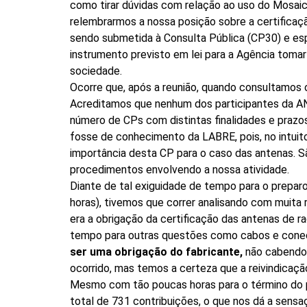
como tirar dúvidas com relação ao uso do Mosaic
relembrarmos a nossa posição sobre a certifica
sendo submetida à Consulta Pública (CP30) e e
instrumento previsto em lei para a Agência toma
sociedade.
Ocorre que, após a reunião, quando consultamos 
Acreditamos que nenhum dos participantes da A
número de CPs com distintas finalidades e praz
fosse de conhecimento da LABRE, pois, no intuit
importância desta CP para o caso das antenas. 
procedimentos envolvendo a nossa atividade.
Diante de tal exiguidade de tempo para o prepar
horas), tivemos que correr analisando com muita
era a obrigação da certificação das antenas de 
tempo para outras questões como cabos e cone
ser uma obrigação do fabricante,
não cabendo c
ocorrido, mas temos a certeza que a reivindicaçã
Mesmo com tão poucas horas para o término do pr
total de 731 contribuições, o que nos dá a sens