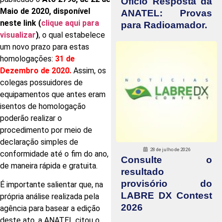
Ofício Resposta da
Maio de 2020, disponível
ANATEL: Provas
neste link (
clique aqui para
para Radioamador.
visualizar
)
, o qual estabelece
um novo prazo para estas
homologações:
31 de
Dezembro de 2020.
Assim, os
colegas possuidores de
equipamentos que antes eram
isentos de homologação
poderão realizar o
procedimento por meio de
declaração simples de
28 de julho de 2026
conformidade até o fim do ano,
Consulte o
de maneira rápida e gratuita.
resultado
provisório do
É importante salientar que, na
LABRE DX Contest
própria análise realizada pela
2026
agência para basear a edição
deste ato, a ANATEL citou o