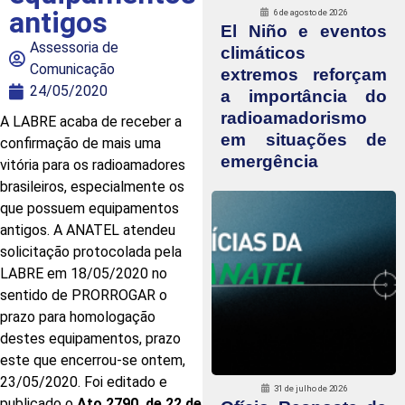
antigos
6 de agosto de 2026
El Niño e eventos
Assessoria de
climáticos
Comunicação
extremos reforçam
24/05/2020
a importância do
radioamadorismo
A LABRE acaba de receber a
em situações de
confirmação de mais uma
emergência
vitória para os radioamadores
brasileiros, especialmente os
que possuem equipamentos
antigos. A ANATEL atendeu
solicitação protocolada pela
LABRE em 18/05/2020 no
sentido de PRORROGAR o
prazo para homologação
destes equipamentos, prazo
este que encerrou-se ontem,
23/05/2020. Foi editado e
31 de julho de 2026
publicado o
Ato 2790, de 22 de