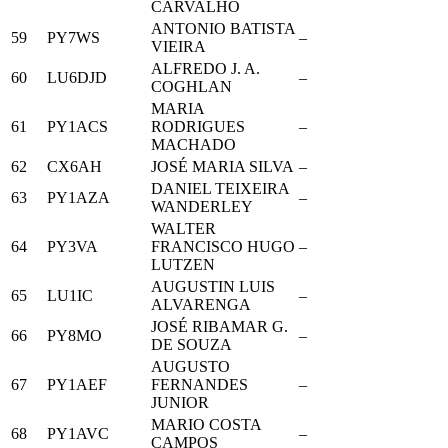
CARVALHO
ANTONIO BATISTA
59
PY7WS
–
VIEIRA
ALFREDO J. A.
60
LU6DJD
–
COGHLAN
MARIA
61
PY1ACS
RODRIGUES
–
MACHADO
62
CX6AH
JOSÉ MARIA SILVA
–
DANIEL TEIXEIRA
63
PY1AZA
–
WANDERLEY
WALTER
64
PY3VA
FRANCISCO HUGO
–
LUTZEN
AUGUSTIN LUIS
65
LU1IC
–
ALVARENGA
JOSÉ RIBAMAR G.
66
PY8MO
–
DE SOUZA
AUGUSTO
67
PY1AEF
FERNANDES
–
JUNIOR
MARIO COSTA
68
PY1AVC
–
CAMPOS