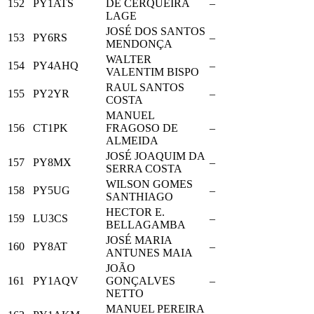
152
PY1ATS
DE CERQUEIRA
–
LAGE
JOSÉ DOS SANTOS
153
PY6RS
–
MENDONÇA
WALTER
154
PY4AHQ
–
VALENTIM BISPO
RAUL SANTOS
155
PY2YR
–
COSTA
MANUEL
156
CT1PK
FRAGOSO DE
–
ALMEIDA
JOSÉ JOAQUIM DA
157
PY8MX
–
SERRA COSTA
WILSON GOMES
158
PY5UG
–
SANTHIAGO
HECTOR E.
159
LU3CS
–
BELLAGAMBA
JOSÉ MARIA
160
PY8AT
–
ANTUNES MAIA
JOÃO
161
PY1AQV
GONÇALVES
–
NETTO
MANUEL PEREIRA