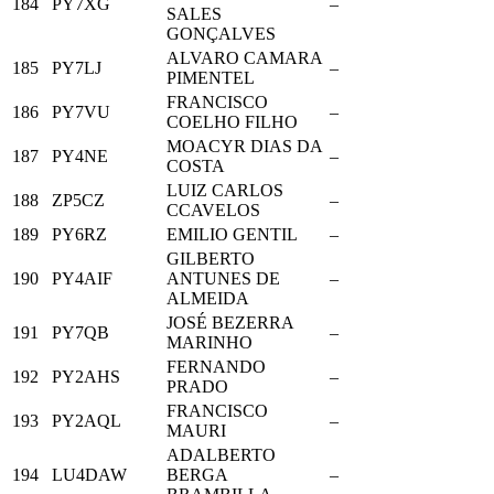
184
PY7XG
–
SALES
GONÇALVES
ALVARO CAMARA
185
PY7LJ
–
PIMENTEL
FRANCISCO
186
PY7VU
–
COELHO FILHO
MOACYR DIAS DA
187
PY4NE
–
COSTA
LUIZ CARLOS
188
ZP5CZ
–
CCAVELOS
189
PY6RZ
EMILIO GENTIL
–
GILBERTO
190
PY4AIF
ANTUNES DE
–
ALMEIDA
JOSÉ BEZERRA
191
PY7QB
–
MARINHO
FERNANDO
192
PY2AHS
–
PRADO
FRANCISCO
193
PY2AQL
–
MAURI
ADALBERTO
194
LU4DAW
BERGA
–