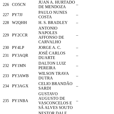
JUAN A. HURTADO
226
CO5CN
–
DE MENDOZA
PAULO NUNES
227
PY7JJ
–
COSTA
228
W2QHH
H. S. BRADLEY
–
ANTONIO
NAPOLES
229
PY2CCR
–
AFFONSO DE
CARVALHO
230
PY4LP
JORGE A. C.
–
JOSÉ CARLOS
231
PY3AQR
–
DUARTE
DALTON LUIZ
232
PY1MN
–
PEREIRA
WILSON TRAVA
233
PY3AWB
–
DUTRA
CELIO BRANDÃO
234
PY3AGX
–
SARDI
GUSTAVO
AUGUSTO DE
235
PY1NBA
–
VASCONCELOS E
SÁ ALVES SOUTO
NESTOR DALE