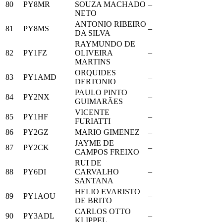
80
PY8MR
SOUZA MACHADO
–
NETO
ANTONIO RIBEIRO
81
PY8MS
–
DA SILVA
RAYMUNDO DE
82
PY1FZ
OLIVEIRA
–
MARTINS
ORQUIDES
83
PY1AMD
–
DERTONIO
PAULO PINTO
84
PY2NX
–
GUIMARÃES
VICENTE
85
PY1HF
–
FURIATTI
86
PY2GZ
MARIO GIMENEZ
–
JAYME DE
87
PY2CK
–
CAMPOS FREIXO
RUI DE
88
PY6DI
CARVALHO
–
SANTANA
HELIO EVARISTO
89
PY1AOU
–
DE BRITO
CARLOS OTTO
90
PY3ADL
–
KLIPPEL