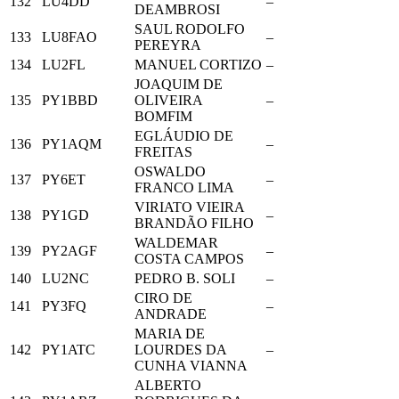
132
LU4DD
–
DEAMBROSI
SAUL RODOLFO
133
LU8FAO
–
PEREYRA
134
LU2FL
MANUEL CORTIZO
–
JOAQUIM DE
135
PY1BBD
OLIVEIRA
–
BOMFIM
EGLÁUDIO DE
136
PY1AQM
–
FREITAS
OSWALDO
137
PY6ET
–
FRANCO LIMA
VIRIATO VIEIRA
138
PY1GD
–
BRANDÃO FILHO
WALDEMAR
139
PY2AGF
–
COSTA CAMPOS
140
LU2NC
PEDRO B. SOLI
–
CIRO DE
141
PY3FQ
–
ANDRADE
MARIA DE
142
PY1ATC
LOURDES DA
–
CUNHA VIANNA
ALBERTO