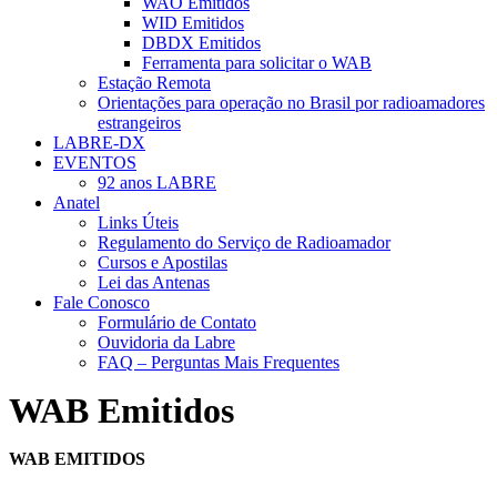
WAO Emitidos
WID Emitidos
DBDX Emitidos
Ferramenta para solicitar o WAB
Estação Remota
Orientações para operação no Brasil por radioamadores
estrangeiros
LABRE-DX
EVENTOS
92 anos LABRE
Anatel
Links Úteis
Regulamento do Serviço de Radioamador
Cursos e Apostilas
Lei das Antenas
Fale Conosco
Formulário de Contato
Ouvidoria da Labre
FAQ – Perguntas Mais Frequentes
WAB Emitidos
WAB EMITIDOS