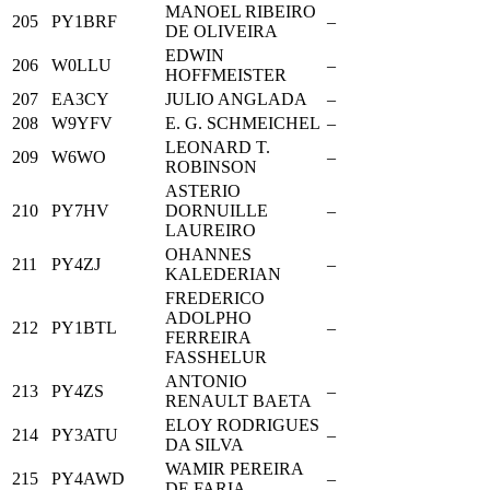
MANOEL RIBEIRO
205
PY1BRF
–
DE OLIVEIRA
EDWIN
206
W0LLU
–
HOFFMEISTER
207
EA3CY
JULIO ANGLADA
–
208
W9YFV
E. G. SCHMEICHEL
–
LEONARD T.
209
W6WO
–
ROBINSON
ASTERIO
210
PY7HV
DORNUILLE
–
LAUREIRO
OHANNES
211
PY4ZJ
–
KALEDERIAN
FREDERICO
ADOLPHO
212
PY1BTL
–
FERREIRA
FASSHELUR
ANTONIO
213
PY4ZS
–
RENAULT BAETA
ELOY RODRIGUES
214
PY3ATU
–
DA SILVA
WAMIR PEREIRA
215
PY4AWD
–
DE FARIA