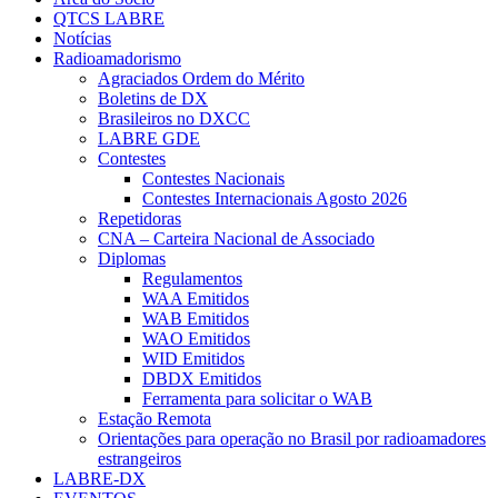
QTCS LABRE
Notícias
Radioamadorismo
Agraciados Ordem do Mérito
Boletins de DX
Brasileiros no DXCC
LABRE GDE
Contestes
Contestes Nacionais
Contestes Internacionais Agosto 2026
Repetidoras
CNA – Carteira Nacional de Associado
Diplomas
Regulamentos
WAA Emitidos
WAB Emitidos
WAO Emitidos
WID Emitidos
DBDX Emitidos
Ferramenta para solicitar o WAB
Estação Remota
Orientações para operação no Brasil por radioamadores
estrangeiros
LABRE-DX