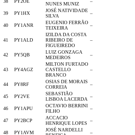
38
PY2OE
–
NUNES MUNIZ
JOSÉ NATIVIDADE
39
PY1HX
–
SILVA
EUGENIO FERRÃO
40
PY1ANR
–
TEIXEIRA
IZILDA DA COSTA
41
PY1ALD
RIBEIRO DE
–
FIGUEIREDO
LUIZ GONZAGA
42
PY5QB
–
MEDEIROS
MILTON FURTADO
43
PY4AGZ
CASTELLO
–
BRANCO
OSIAS DE MORAIS
44
PY8RF
–
CORREIA
SEBASTIÃO
45
PY2VE
–
LISBOA LACERDA
OCTAVIO BERRINI
46
PY1APU
–
FILHO
ACCACIO
47
PY2BCP
–
HENRIQUE LOPES
JOSÉ NARDELLI
48
PY1AVM
–