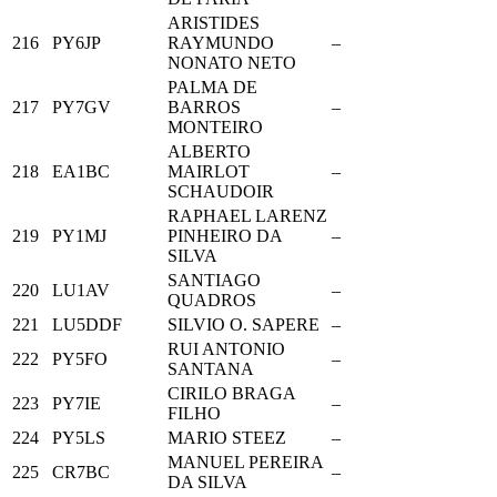
ARISTIDES
216
PY6JP
RAYMUNDO
–
NONATO NETO
PALMA DE
217
PY7GV
BARROS
–
MONTEIRO
ALBERTO
218
EA1BC
MAIRLOT
–
SCHAUDOIR
RAPHAEL LARENZ
219
PY1MJ
PINHEIRO DA
–
SILVA
SANTIAGO
220
LU1AV
–
QUADROS
221
LU5DDF
SILVIO O. SAPERE
–
RUI ANTONIO
222
PY5FO
–
SANTANA
CIRILO BRAGA
223
PY7IE
–
FILHO
224
PY5LS
MARIO STEEZ
–
MANUEL PEREIRA
225
CR7BC
–
DA SILVA