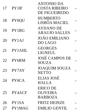
ANTONIO DA
17
PY1IF
COSTA RIBEIRO
–
DE FIGUEIREDO
HUMBERTO
18
PY6QU
–
LISBÔA MACIEL
AYDANO DE
19
PY1BG
–
ARAUJO SALLES
JOÃO EMILIANO
20
PY1AJ
–
DO LAGO
GEORGES
21
PY1AHL
–
LIGNEUL
JOSÉ CAMPOS DE
22
PY6RM
–
SOUZA
JOAQUIM SOUZA
23
PY7AY
–
NETTO
ELIAS JOSÉ
24
PY6CA
–
HALLA
ERICO DE
25
PY4ACF
OLIVEIRA
–
BARBOZA
26
PY1SA
FRITZ HEINZE
–
27
PY1MAG
EMILIO GENTIL
–