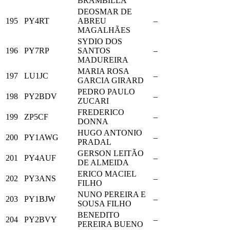
BRAMBILLA
DEOSMAR DE
195
PY4RT
ABREU
–
MAGALHÃES
SYDIO DOS
196
PY7RP
SANTOS
–
MADUREIRA
MARIA ROSA
197
LU1JC
–
GARCIA GIRARD
PEDRO PAULO
198
PY2BDV
–
ZUCARI
FREDERICO
199
ZP5CF
–
DONNA
HUGO ANTONIO
200
PY1AWG
–
PRADAL
GERSON LEITÃO
201
PY4AUF
–
DE ALMEIDA
ERICO MACIEL
202
PY3ANS
–
FILHO
NUNO PEREIRA E
203
PY1BJW
–
SOUSA FILHO
BENEDITO
204
PY2BVY
–
PEREIRA BUENO