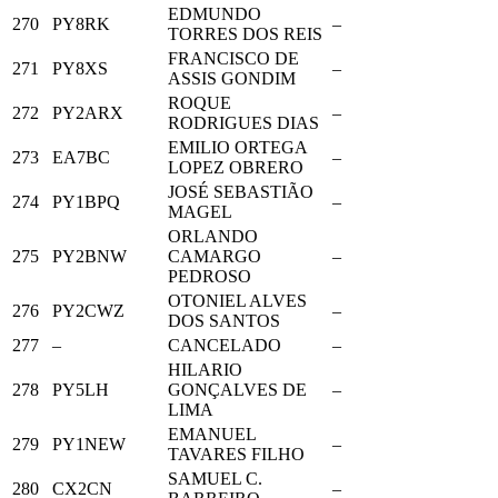
EDMUNDO
270
PY8RK
–
TORRES DOS REIS
FRANCISCO DE
271
PY8XS
–
ASSIS GONDIM
ROQUE
272
PY2ARX
–
RODRIGUES DIAS
EMILIO ORTEGA
273
EA7BC
–
LOPEZ OBRERO
JOSÉ SEBASTIÃO
274
PY1BPQ
–
MAGEL
ORLANDO
275
PY2BNW
CAMARGO
–
PEDROSO
OTONIEL ALVES
276
PY2CWZ
–
DOS SANTOS
277
–
CANCELADO
–
HILARIO
278
PY5LH
GONÇALVES DE
–
LIMA
EMANUEL
279
PY1NEW
–
TAVARES FILHO
SAMUEL C.
280
CX2CN
–