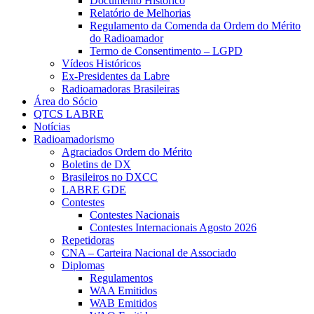
Documento Histórico
Relatório de Melhorias
Regulamento da Comenda da Ordem do Mérito
do Radioamador
Termo de Consentimento – LGPD
Vídeos Históricos
Ex-Presidentes da Labre
Radioamadoras Brasileiras
Área do Sócio
QTCS LABRE
Notícias
Radioamadorismo
Agraciados Ordem do Mérito
Boletins de DX
Brasileiros no DXCC
LABRE GDE
Contestes
Contestes Nacionais
Contestes Internacionais Agosto 2026
Repetidoras
CNA – Carteira Nacional de Associado
Diplomas
Regulamentos
WAA Emitidos
WAB Emitidos