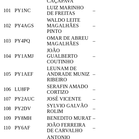
CAÇAPAVA
LUIZ MARINHO
101
PY1NC
–
DE FREITAS
WALDO LEITE
102
PY4AGS
MAGALHÃES
–
PINTO
OMAR DE ABREU
103
PY4PQ
–
MAGALHÃES
JOÃO
104
PY1AMJ
GUALBERTO
–
COUTINHO
LEUNAM DE
105
PY1AEF
ANDRADE MUNIZ
–
RIBEIRO
SERAFIN AMADO
106
LU8FP
–
CORTIZO
107
PY2AUC
JOSÉ VICENTE
–
SYLVIO GALVÃO
108
PY2DV
–
ROLIM
109
PY8MH
BENEDITO MURAT
–
JOÃO FERREIRA
110
PY6AF
–
DE CARVALHO
ANTONIO