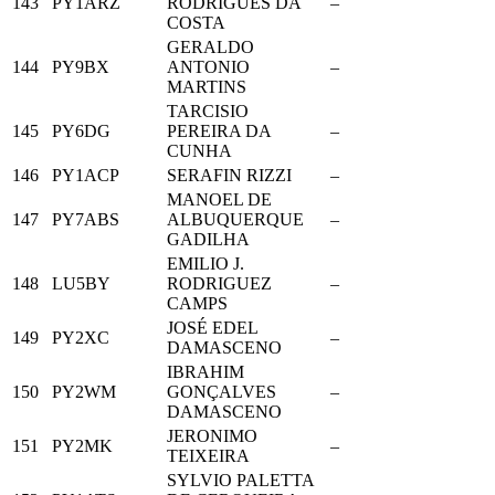
143
PY1ARZ
RODRIGUES DA
–
COSTA
GERALDO
144
PY9BX
ANTONIO
–
MARTINS
TARCISIO
145
PY6DG
PEREIRA DA
–
CUNHA
146
PY1ACP
SERAFIN RIZZI
–
MANOEL DE
147
PY7ABS
ALBUQUERQUE
–
GADILHA
EMILIO J.
148
LU5BY
RODRIGUEZ
–
CAMPS
JOSÉ EDEL
149
PY2XC
–
DAMASCENO
IBRAHIM
150
PY2WM
GONÇALVES
–
DAMASCENO
JERONIMO
151
PY2MK
–
TEIXEIRA
SYLVIO PALETTA