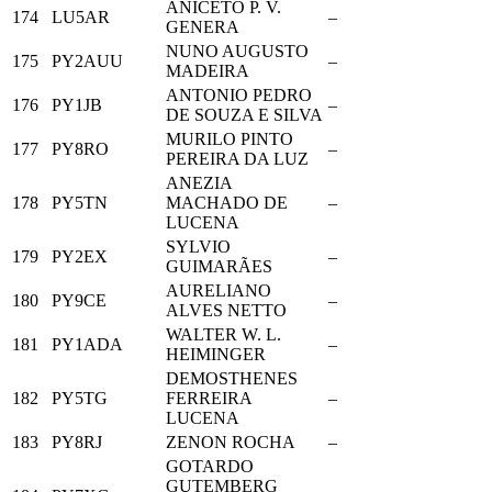
ANICETO P. V.
174
LU5AR
–
GENERA
NUNO AUGUSTO
175
PY2AUU
–
MADEIRA
ANTONIO PEDRO
176
PY1JB
–
DE SOUZA E SILVA
MURILO PINTO
177
PY8RO
–
PEREIRA DA LUZ
ANEZIA
178
PY5TN
MACHADO DE
–
LUCENA
SYLVIO
179
PY2EX
–
GUIMARÃES
AURELIANO
180
PY9CE
–
ALVES NETTO
WALTER W. L.
181
PY1ADA
–
HEIMINGER
DEMOSTHENES
182
PY5TG
FERREIRA
–
LUCENA
183
PY8RJ
ZENON ROCHA
–
GOTARDO
GUTEMBERG