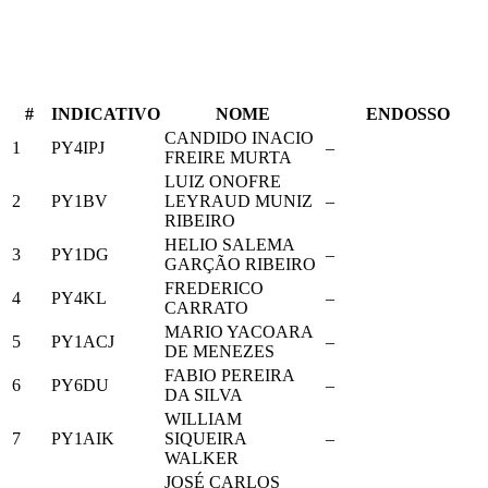
#
INDICATIVO
NOME
ENDOSSO
CANDIDO INACIO
1
PY4IPJ
–
FREIRE MURTA
LUIZ ONOFRE
2
PY1BV
LEYRAUD MUNIZ
–
RIBEIRO
HELIO SALEMA
3
PY1DG
–
GARÇÃO RIBEIRO
FREDERICO
4
PY4KL
–
CARRATO
MARIO YACOARA
5
PY1ACJ
–
DE MENEZES
FABIO PEREIRA
6
PY6DU
–
DA SILVA
WILLIAM
7
PY1AIK
SIQUEIRA
–
WALKER
JOSÉ CARLOS