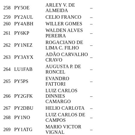
ARLEY V. DE
258
PY5OE
–
ALMEIDA
259
PY2AUL
CELIO FRANCO
–
260
PY4ABH
WILLER GOMES
–
WALDEN ALVES
261
PY6KP
–
PEREIRA
ROGACIANO DE
262
PY1NEZ
–
LIMA C. FILHO
ADÃO CARVALHO
263
PY3AYX
–
CRAVO
AUGUSTA P. DE
264
LU1FAB
–
RONCEL
EVANDRO
265
PY5PS
–
FATTORI
LUIZ CARLOS
266
PY2GFK
DINNIES
–
CAMARGO
267
PY2DBU
HELIO CARLOTA
–
LUIZ CARLOS DE
268
PY1NO
–
CAMPOS
MARIO VICTOR
269
PY1ATG
–
VIGNAL