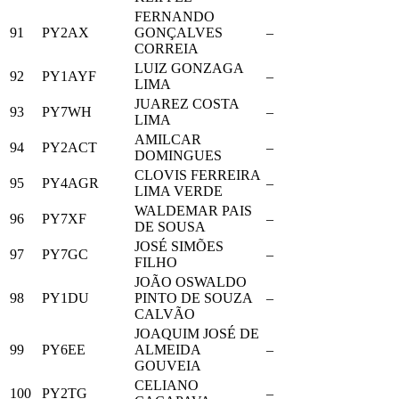
FERNANDO
91
PY2AX
GONÇALVES
–
CORREIA
LUIZ GONZAGA
92
PY1AYF
–
LIMA
JUAREZ COSTA
93
PY7WH
–
LIMA
AMILCAR
94
PY2ACT
–
DOMINGUES
CLOVIS FERREIRA
95
PY4AGR
–
LIMA VERDE
WALDEMAR PAIS
96
PY7XF
–
DE SOUSA
JOSÉ SIMÕES
97
PY7GC
–
FILHO
JOÃO OSWALDO
98
PY1DU
PINTO DE SOUZA
–
CALVÃO
JOAQUIM JOSÉ DE
99
PY6EE
ALMEIDA
–
GOUVEIA
CELIANO
100
PY2TG
–