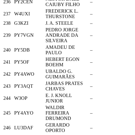
236
PY2CEN
–
CAIUBY FILHO
FREDERICK L.
237
W4UXI
–
THURSTONE
238
G3KZI
J. A. STEELE
–
PEDRO JORGE
239
PY7VGN
ANDRADE DA
–
SILVEIRA
AMADEU DE
240
PY5DB
–
PAULO
HEBERT EGON
241
PY5OF
–
BOEHM
UBALDO G.
242
PY4AWO
–
GUIMARÃES
JARBAS PRATES
243
PY3AQT
–
CHAVES
E. J. KNOLL
244
W3OP
–
JUNIOR
WALDIR
245
PY4AYO
FERREIRA
–
DRUMOND
GERARDO
246
LU3DAF
–
OPORTO