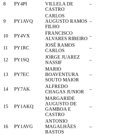
8
PY4PI
VILLELA DE
–
CASTRO
CARLOS
9
PY1AVQ
AUGUSTO RAMOS
–
FILHO
FRANCISCO
10
PY4VX
–
ALVARES RIBEIRO
JOSÉ RAMOS
11
PY1RC
–
CARLOS
JORGE JUAREZ
12
PY1SQ
–
NASSIF
MARIO
13
PY7EC
BOAVENTURA
–
SOUTO MAIOR
ALFREDO
14
PY7AK
–
CHAGAS JUNIOR
MARGARIDE
AUGUSTO DE
15
PY1AKQ
–
GAMBOA E
CASTRO
ANTONIO
16
PY1AVG
MAGALHÃES
–
BASTOS