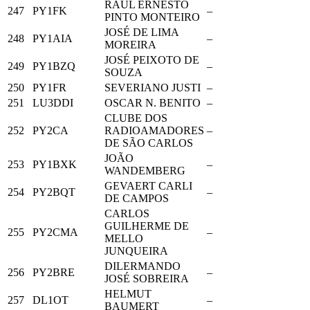
RAUL ERNESTO
247
PY1FK
–
PINTO MONTEIRO
JOSÉ DE LIMA
248
PY1AIA
–
MOREIRA
JOSÉ PEIXOTO DE
249
PY1BZQ
–
SOUZA
250
PY1FR
SEVERIANO JUSTI
–
251
LU3DDI
OSCAR N. BENITO
–
CLUBE DOS
252
PY2CA
RADIOAMADORES
–
DE SÃO CARLOS
JOÃO
253
PY1BXK
–
WANDEMBERG
GEVAERT CARLI
254
PY2BQT
–
DE CAMPOS
CARLOS
GUILHERME DE
255
PY2CMA
–
MELLO
JUNQUEIRA
DILERMANDO
256
PY2BRE
–
JOSÉ SOBREIRA
HELMUT
257
DL1OT
–
BAUMERT