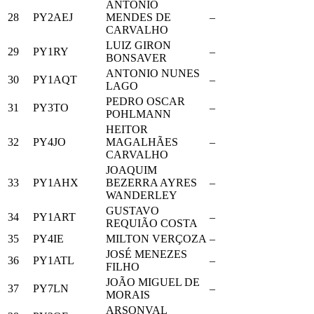
ANTONIO
28
PY2AEJ
MENDES DE
–
CARVALHO
LUIZ GIRON
29
PY1RY
–
BONSAVER
ANTONIO NUNES
30
PY1AQT
–
LAGO
PEDRO OSCAR
31
PY3TO
–
POHLMANN
HEITOR
32
PY4JO
MAGALHÃES
–
CARVALHO
JOAQUIM
33
PY1AHX
BEZERRA AYRES
–
WANDERLEY
GUSTAVO
34
PY1ART
–
REQUIÃO COSTA
35
PY4IE
MILTON VERÇOZA
–
JOSÉ MENEZES
36
PY1ATL
–
FILHO
JOÃO MIGUEL DE
37
PY7LN
–
MORAIS
ARSONVAL