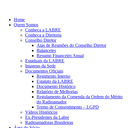
Ir
para
o
Home
conteúdo
Quem Somos
Conheça a LABRE
Conheça a Diretoria
Conselho Diretor
Atas de Reuniões do Conselho Diretor
Balancetes
Resumo Financeiro Anual
Estaduais da LABRE
Imagens da Sede
Documentos Oficiais
Regimento Interno
Estatuto da LABRE
Documento Histórico
Relatório de Melhorias
Regulamento da Comenda da Ordem do Mérito
do Radioamador
Termo de Consentimento – LGPD
Vídeos Históricos
Ex-Presidentes da Labre
Radioamadoras Brasileiras
Área do Sócio