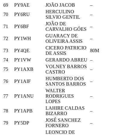
69
PY9AE
JOÃO JACOB
–
HERCULINO
70
PY6RU
–
SILVIO GENTIL
JOÃO DE
71
PY6BF
–
CARVALHO GÓES
GUARACY DE
72
PY1WH
–
OLIVEIRA ASSIS
CICERO PATRICIO
73
PY4QE
80M
DE ASSIS
74
PY1VW
GERARDO ABREU
–
VOLNEY BARROS
75
PY1AXB
–
CASTRO
HUMBERTO DOS
76
PY1AIF
–
SANTOS BARROS
WALTER
77
PY1ANU
RODRIGUES
–
LOPES
LAHIRE CALDAS
78
PY1APB
–
BIZARRO
JOSÉ SANCHEZ
79
PY5DP
–
FORNERO
LEONCIO DE