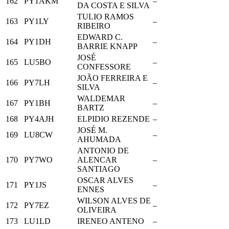
162
PY1AKM
–
DA COSTA E SILVA
TULIO RAMOS
163
PY1LY
–
RIBEIRO
EDWARD C.
164
PY1DH
–
BARRIE KNAPP
JOSÉ
165
LU5BO
–
CONFESSORE
JOÃO FERREIRA E
166
PY7LH
–
SILVA
WALDEMAR
167
PY1BH
–
BARTZ
168
PY4AJH
ELPIDIO REZENDE
–
JOSÉ M.
169
LU8CW
–
AHUMADA
ANTONIO DE
170
PY7WO
ALENCAR
–
SANTIAGO
OSCAR ALVES
171
PY1JS
–
ENNES
WILSON ALVES DE
172
PY7EZ
–
OLIVEIRA
173
LU1LD
IRENEO ANTENO
–