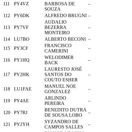
111
PY4VZ
BARBOSA DE
–
SOUZA
112
PY6DK
ALFREDO BRUGNI
–
AUDALIO
113
PY7VF
BEZERRA
–
MONTEIRO
114
LU7BO
ALBERTO BECONI
–
FRANCISCO
115
PY3CF
–
CAMERINI
WELODIMER
116
PY1HQ
–
BACK
LAURESTO JOSÉ
117
PY2HK
SANTOS DO
–
COUTO ESHER
MANUEL NOE
118
LU1FAE
–
GONZALEZ
ARLINDO
119
PY4AE
–
PEREIRA
BENEDITO DUTRA
120
PY7RJ
–
DE SOUSA LOBO
SYZANDRO DE
121
PY2YH
–
CAMPOS SALLES