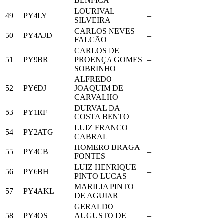
BENFICA
LOURIVAL
49
PY4LY
–
SILVEIRA
CARLOS NEVES
50
PY4AJD
–
FALCÃO
CARLOS DE
51
PY9BR
PROENÇA GOMES
–
SOBRINHO
ALFREDO
52
PY6DJ
JOAQUIM DE
–
CARVALHO
DURVAL DA
53
PY1RF
–
COSTA BENTO
LUIZ FRANCO
54
PY2ATG
–
CABRAL
HOMERO BRAGA
55
PY4CB
–
FONTES
LUIZ HENRIQUE
56
PY6BH
–
PINTO LUCAS
MARILIA PINTO
57
PY4AKL
–
DE AGUIAR
GERALDO
58
PY4OS
AUGUSTO DE
–