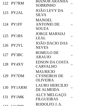
BIANOR ARANHA
122
PY7RM
–
SOBRINHO
JOÃO LEVY DA
123
PY2AL
–
SILVA
MANOEL
124
PY1FF
ANTONIO DE
–
SOUZA
JORGE MARSIAJ
125
PY1RS
–
LEAL
JOÃO DACIO DAS
126
PY2YL
–
NEVES
ROMULO DE
127
PY3BC
–
ARAUJO
EDSON DA COSTA
128
PY4XY
–
CARVALHO
MAURICIO
129
PY7DM
CYSNEIROS DE
–
OLIVEIRA
LAURO HERCILIO
130
PY1ARM
–
DE ALMEIDA
ALCY MELGAÇO
131
PY1MK
–
FILGUEIRAS
RODOLFO J. A.