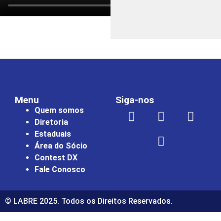
Menu
Siga-nos
Quem somos
Diretoria
Estaduais
Área do Sócio
Contest DX
Fale Conosco
© LABRE 2025. Todos os Direitos Reservados.
por
izle |
ücretsiz
bedava
hack
torrent
crack |
siteye git
bur