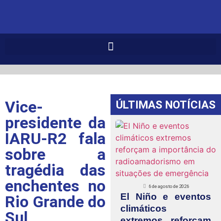
Vice-
ÚLTIMAS NOTÍCIAS
presidente da
IARU-R2 fala
sobre a
tragédia das
enchentes no
6 de agosto de 2026
El Niño e eventos
Rio Grande do
climáticos
Sul
extremos reforçam