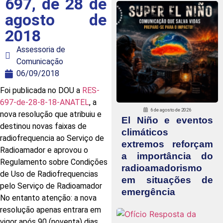
697, de 28 de
agosto de
2018
Assessoria de
Comunicação
06/09/2018
Foi publicada no DOU a
RES-
697-de-28-8-18-ANATEL
, a
6 de agosto de 2026
nova resolução que atribuiu e
El Niño e eventos
destinou novas faixas de
climáticos
radiofrequencia ao Serviço de
extremos reforçam
Radioamador e aprovou o
a importância do
Regulamento sobre Condições
radioamadorismo
de Uso de Radiofrequencias
em situações de
pelo Serviço de Radioamador
emergência
No entanto atenção: a nova
resolução apenas entrara em
vigor após 90 (noventa) dias,