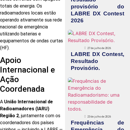
totais de energia. Os
provisório do
radioamadores locais estão
LABRE DX Contest
operando ativamente sua rede
2026
nacional de emergência
utilizando baterias e
equipamentos de ondas curtas
(HF).
27 de julho de 2026
LABRE DX Contest,
Apoio
Resultado
Provisório.
Internacional e
Ação
Coordenada
A
União Internacional de
Radioamadores (IARU)
Região 2
, juntamente com os
23 de julho de 2026
Frequências de
coordenadores dos países
Emergência do
vizinhos — incluindo a LABRE —,