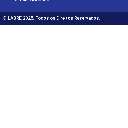
© LABRE 2025. Todos os Direitos Reservados.
ş
casibom
casibom güncel giriş
casibom giriş
casibom
casi