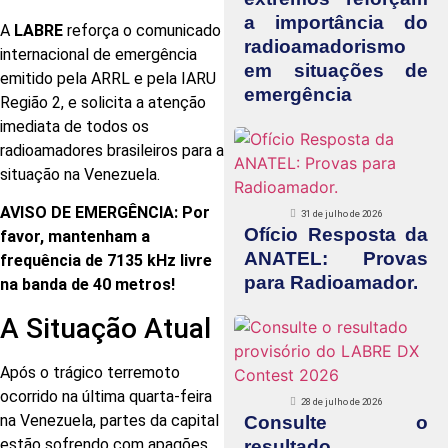
a importância do
A
LABRE
reforça o comunicado
radioamadorismo
internacional de emergência
em situações de
emitido pela ARRL e pela IARU
emergência
Região 2, e solicita a atenção
imediata de todos os
radioamadores brasileiros para a
situação na Venezuela.
AVISO DE EMERGÊNCIA: Por
31 de julho de 2026
Ofício Resposta da
favor, mantenham a
ANATEL: Provas
frequência de 7135 kHz livre
para Radioamador.
na banda de 40 metros!
A Situação Atual
Após o trágico terremoto
ocorrido na última quarta-feira
28 de julho de 2026
na Venezuela, partes da capital
Consulte o
estão sofrendo com apagões
resultado