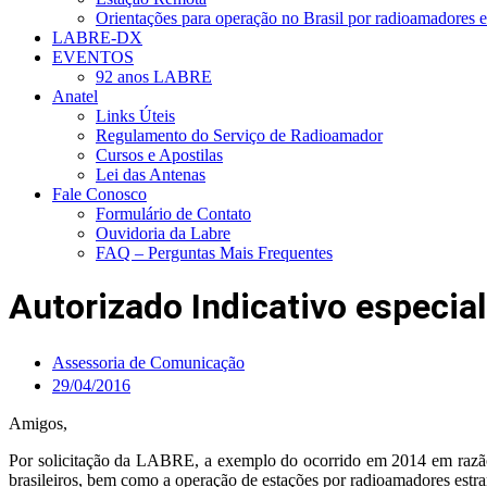
Orientações para operação no Brasil por radioamadores e
LABRE-DX
EVENTOS
92 anos LABRE
Anatel
Links Úteis
Regulamento do Serviço de Radioamador
Cursos e Apostilas
Lei das Antenas
Fale Conosco
Formulário de Contato
Ouvidoria da Labre
FAQ – Perguntas Mais Frequentes
Autorizado Indicativo especia
Assessoria de Comunicação
29/04/2016
Amigos,
Por solicitação da LABRE, a exemplo do ocorrido em 2014 em razã
brasileiros, bem como a operação de estações por radioamadores estr