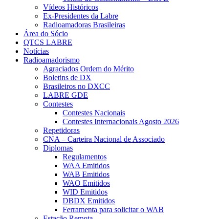
Vídeos Históricos
Ex-Presidentes da Labre
Radioamadoras Brasileiras
Área do Sócio
QTCS LABRE
Notícias
Radioamadorismo
Agraciados Ordem do Mérito
Boletins de DX
Brasileiros no DXCC
LABRE GDE
Contestes
Contestes Nacionais
Contestes Internacionais Agosto 2026
Repetidoras
CNA – Carteira Nacional de Associado
Diplomas
Regulamentos
WAA Emitidos
WAB Emitidos
WAO Emitidos
WID Emitidos
DBDX Emitidos
Ferramenta para solicitar o WAB
Estação Remota