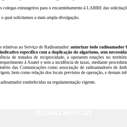
os colegas estrangeiros para o encaminhamento à LABRE das solicitaçõ
 o qual solicitamos a mais ampla divulgação.
es relativas ao Serviço de Radioamador:
autorizar todo radioamador b
indicativo específico com a duplicação do algarismo, sem necessida
tência de tratados de reciprocidade, a operarem estações no territó
 de requerimento à Anatel e sem a incidência de taxas, mediante 
io das Comunicações como associação de radioamadores de âmbito 
origem, bem como relação dos locais previstos de operação, e demais in
Radioamador estabelecidas na regulamentação vigente.
ÚLTIMAS NOTÍCIAS