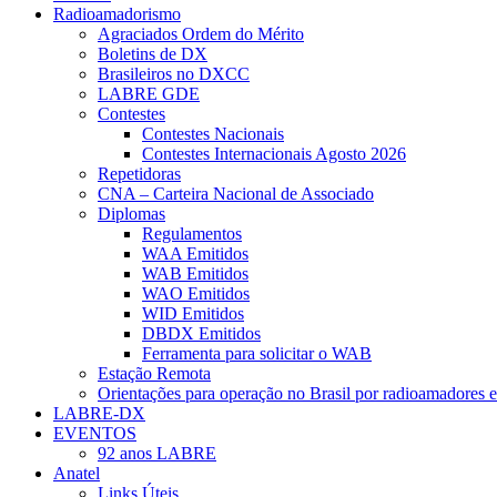
Radioamadorismo
Agraciados Ordem do Mérito
Boletins de DX
Brasileiros no DXCC
LABRE GDE
Contestes
Contestes Nacionais
Contestes Internacionais Agosto 2026
Repetidoras
CNA – Carteira Nacional de Associado
Diplomas
Regulamentos
WAA Emitidos
WAB Emitidos
WAO Emitidos
WID Emitidos
DBDX Emitidos
Ferramenta para solicitar o WAB
Estação Remota
Orientações para operação no Brasil por radioamadores e
LABRE-DX
EVENTOS
92 anos LABRE
Anatel
Links Úteis