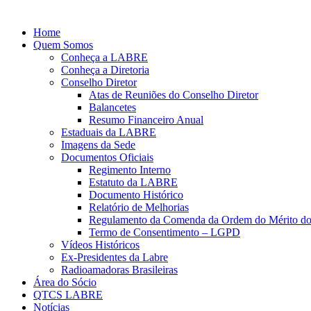
Home
Quem Somos
Conheça a LABRE
Conheça a Diretoria
Conselho Diretor
Atas de Reuniões do Conselho Diretor
Balancetes
Resumo Financeiro Anual
Estaduais da LABRE
Imagens da Sede
Documentos Oficiais
Regimento Interno
Estatuto da LABRE
Documento Histórico
Relatório de Melhorias
Regulamento da Comenda da Ordem do Mérito d
Termo de Consentimento – LGPD
Vídeos Históricos
Ex-Presidentes da Labre
Radioamadoras Brasileiras
Área do Sócio
QTCS LABRE
Notícias