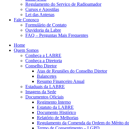
Regulamento do Serviço de Radioamador
Cursos e Apostilas
Lei das Antenas
Fale Conosco
Formulário de Contato
Ouvidoria da Labre
FAQ – Perguntas Mais Frequentes
Home
Quem Somos
Conheça a LABRE
Conheça a Diretoria
Conselho Diretor
Atas de Reuniões do Conselho Diretor
Balancetes
Resumo Financeiro Anual
Estaduais da LABRE
Imagens da Sede
Documentos Oficiais
Regimento Interno
Estatuto da LABRE
Documento Histórico
Relatório de Melhorias
Regulamento da Comenda da Ordem do Mérito d
Termo de Consentimento – LGPD