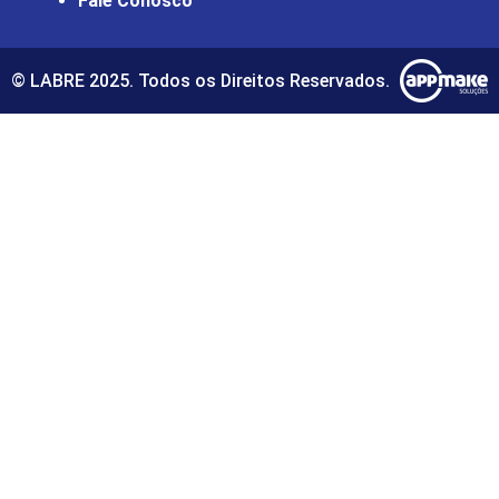
Fale Conosco
© LABRE 2025. Todos os Direitos Reservados.
giriş
starzbet giriş
starzbet
starzbet güncel giriş
starzbet g