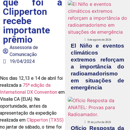
que foi a
Clipperton
recebe
importante
prêmio
6 de agosto de 2026
El Niño e eventos
Assessoria de
climáticos
Comunicação
extremos reforçam
19/04/2024
a importância do
radioamadorismo
Nos dias 12,13 e 14 de abril foi
em situações de
realizada a
75ª edição da
emergência
International DX Convention
em
Visalia CA (EUA). Na
oportunidade, antes da
apresentação da expedição
realizada em
Clipperton (TX5S)
31 de julho de 2026
no jantar de sábado, o time foi
Ofício Resposta da