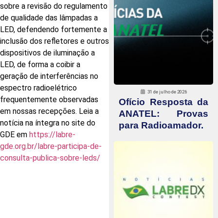
sobre a revisão do regulamento
de qualidade das lâmpadas a
LED, defendendo fortemente a
inclusão dos refletores e outros
dispositivos de iluminação a
LED, de forma a coibir a
geração de interferências no
espectro radioelétrico
31 de julho de 2026
frequentemente observadas
Ofício Resposta da
em nossas recepções. Leia a
ANATEL: Provas
notícia na íntegra no site do
para Radioamador.
GDE em
https://labre-
gde.org.br/labre-participa-de-
consulta-publica-sobre-leds/