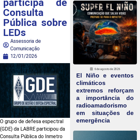
participa de
Consulta
Pública sobre
LEDs
Assessoria de
Comunicação
12/01/2026
6 de agosto de 2026
El Niño e eventos
climáticos
extremos reforçam
a importância do
radioamadorismo
em situações de
emergência
O grupo de defesa espectral
(GDE) da LABRE participou da
Consulta Pública do Inmetro