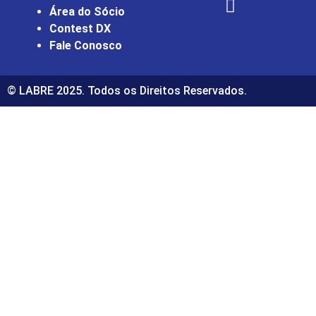
Área do Sócio
Contest DX
Fale Conosco
© LABRE 2025. Todos os Direitos Reservados.
abet güncel giriş
ultrabet giriş
ultrabet
ultrabet güncel giriş