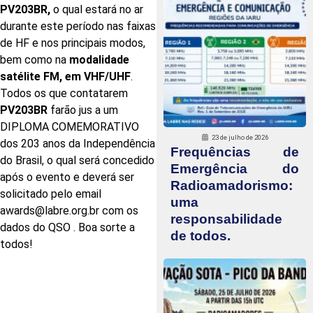
PV203BR,
o qual estará no ar
durante este período nas faixas
de HF e nos principais modos,
bem como na
modalidade
satélite FM, em VHF/UHF
.
Todos os que contatarem
PV203BR
farão jus a um
DIPLOMA COMEMORATIVO
23 de julho de 2026
dos 203 anos da Independência
Frequências de
do Brasil, o qual será concedido
Emergência do
após o evento e deverá ser
Radioamadorismo:
solicitado pelo email
uma
awards@labre.org.br com os
responsabilidade
dados do QSO . Boa sorte a
de todos.
todos!