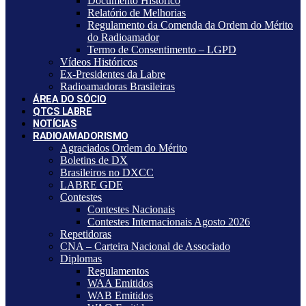
Documento Histórico
Relatório de Melhorias
Regulamento da Comenda da Ordem do Mérito
do Radioamador
Termo de Consentimento – LGPD
Vídeos Históricos
Ex-Presidentes da Labre
Radioamadoras Brasileiras
ÁREA DO SÓCIO
QTCS LABRE
NOTÍCIAS
RADIOAMADORISMO
Agraciados Ordem do Mérito
Boletins de DX
Brasileiros no DXCC
LABRE GDE
Contestes
Contestes Nacionais
Contestes Internacionais Agosto 2026
Repetidoras
CNA – Carteira Nacional de Associado
Diplomas
Regulamentos
WAA Emitidos
WAB Emitidos