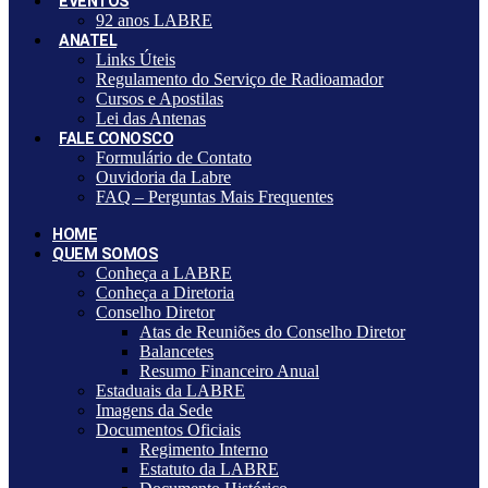
EVENTOS
92 anos LABRE
ANATEL
Links Úteis
Regulamento do Serviço de Radioamador
Cursos e Apostilas
Lei das Antenas
FALE CONOSCO
Formulário de Contato
Ouvidoria da Labre
FAQ – Perguntas Mais Frequentes
HOME
QUEM SOMOS
Conheça a LABRE
Conheça a Diretoria
Conselho Diretor
Atas de Reuniões do Conselho Diretor
Balancetes
Resumo Financeiro Anual
Estaduais da LABRE
Imagens da Sede
Documentos Oficiais
Regimento Interno
Estatuto da LABRE