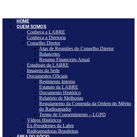
Ir
para
o
conteúdo
HOME
QUEM SOMOS
Conheça a LABRE
Conheça a Diretoria
Conselho Diretor
Atas de Reuniões do Conselho Diretor
Balancetes
Resumo Financeiro Anual
Estaduais da LABRE
Imagens da Sede
Documentos Oficiais
Regimento Interno
Estatuto da LABRE
Documento Histórico
Relatório de Melhorias
Regulamento da Comenda da Ordem do Mérito
do Radioamador
Termo de Consentimento – LGPD
Vídeos Históricos
Ex-Presidentes da Labre
Radioamadoras Brasileiras
ÁREA DO SÓCIO