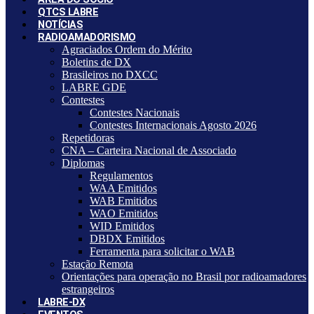
QTCS LABRE
NOTÍCIAS
RADIOAMADORISMO
Agraciados Ordem do Mérito
Boletins de DX
Brasileiros no DXCC
LABRE GDE
Contestes
Contestes Nacionais
Contestes Internacionais Agosto 2026
Repetidoras
CNA – Carteira Nacional de Associado
Diplomas
Regulamentos
WAA Emitidos
WAB Emitidos
WAO Emitidos
WID Emitidos
DBDX Emitidos
Ferramenta para solicitar o WAB
Estação Remota
Orientações para operação no Brasil por radioamadores
estrangeiros
LABRE-DX