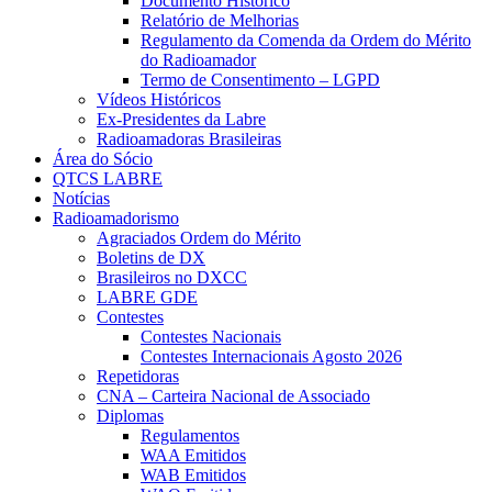
Documento Histórico
Relatório de Melhorias
Regulamento da Comenda da Ordem do Mérito
do Radioamador
Termo de Consentimento – LGPD
Vídeos Históricos
Ex-Presidentes da Labre
Radioamadoras Brasileiras
Área do Sócio
QTCS LABRE
Notícias
Radioamadorismo
Agraciados Ordem do Mérito
Boletins de DX
Brasileiros no DXCC
LABRE GDE
Contestes
Contestes Nacionais
Contestes Internacionais Agosto 2026
Repetidoras
CNA – Carteira Nacional de Associado
Diplomas
Regulamentos
WAA Emitidos
WAB Emitidos