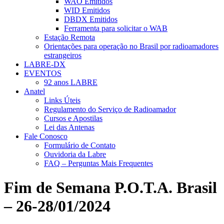
WAO Emitidos
WID Emitidos
DBDX Emitidos
Ferramenta para solicitar o WAB
Estação Remota
Orientações para operação no Brasil por radioamadores
estrangeiros
LABRE-DX
EVENTOS
92 anos LABRE
Anatel
Links Úteis
Regulamento do Serviço de Radioamador
Cursos e Apostilas
Lei das Antenas
Fale Conosco
Formulário de Contato
Ouvidoria da Labre
FAQ – Perguntas Mais Frequentes
Fim de Semana P.O.T.A. Brasil
– 26-28/01/2024