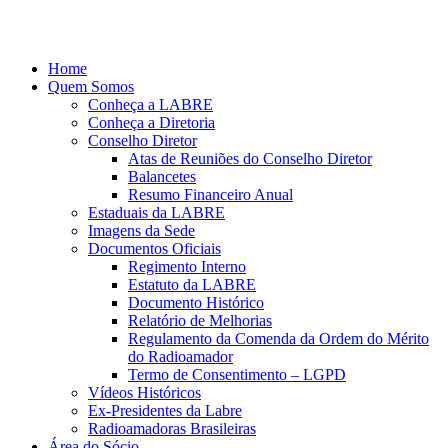
Ir
para
o
Home
conteúdo
Quem Somos
Conheça a LABRE
Conheça a Diretoria
Conselho Diretor
Atas de Reuniões do Conselho Diretor
Balancetes
Resumo Financeiro Anual
Estaduais da LABRE
Imagens da Sede
Documentos Oficiais
Regimento Interno
Estatuto da LABRE
Documento Histórico
Relatório de Melhorias
Regulamento da Comenda da Ordem do Mérito
do Radioamador
Termo de Consentimento – LGPD
Vídeos Históricos
Ex-Presidentes da Labre
Radioamadoras Brasileiras
Área do Sócio