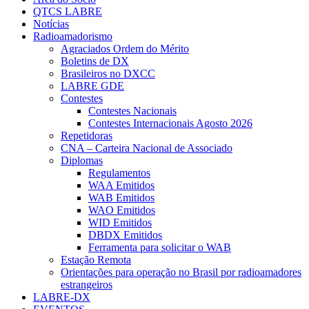
QTCS LABRE
Notícias
Radioamadorismo
Agraciados Ordem do Mérito
Boletins de DX
Brasileiros no DXCC
LABRE GDE
Contestes
Contestes Nacionais
Contestes Internacionais Agosto 2026
Repetidoras
CNA – Carteira Nacional de Associado
Diplomas
Regulamentos
WAA Emitidos
WAB Emitidos
WAO Emitidos
WID Emitidos
DBDX Emitidos
Ferramenta para solicitar o WAB
Estação Remota
Orientações para operação no Brasil por radioamadores
estrangeiros
LABRE-DX