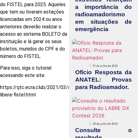
do FISTEL para 2025. Aqueles
a importância do
que tem ou tiveram estações
radioamadorismo
licenciadas em 2024 ou anos
em situações de
anteriores deverão realizar o
emergência
acesso ao sistema BOLETO da
instituição e lá gerar os seus
boletos, munidos do CPF e do
número do FISTEL.
31 de julho de 2026
Para isso, siga o tutorial
Ofício Resposta da
acessando este site:
ANATEL: Provas
para Radioamador.
https://qtc.ecra.club/2021/03/anatel-
libera-fistel.html
28 de julho de 2026
Consulte o
resultado