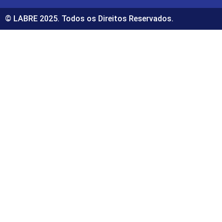
© LABRE 2025. Todos os Direitos Reservados.
m
casibom güncel giriş
casibom giriş
casibom
casibom günce