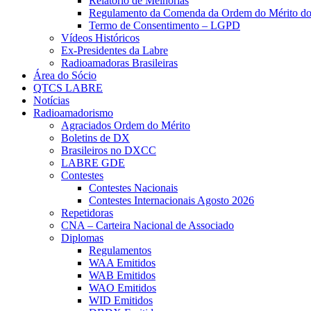
Relatório de Melhorias
Regulamento da Comenda da Ordem do Mérito d
Termo de Consentimento – LGPD
Vídeos Históricos
Ex-Presidentes da Labre
Radioamadoras Brasileiras
Área do Sócio
QTCS LABRE
Notícias
Radioamadorismo
Agraciados Ordem do Mérito
Boletins de DX
Brasileiros no DXCC
LABRE GDE
Contestes
Contestes Nacionais
Contestes Internacionais Agosto 2026
Repetidoras
CNA – Carteira Nacional de Associado
Diplomas
Regulamentos
WAA Emitidos
WAB Emitidos
WAO Emitidos
WID Emitidos