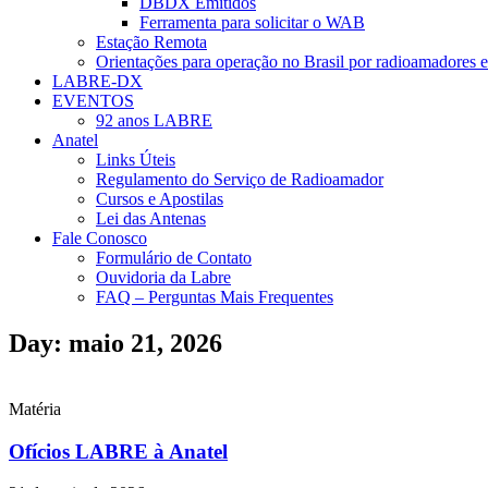
DBDX Emitidos
Ferramenta para solicitar o WAB
Estação Remota
Orientações para operação no Brasil por radioamadores e
LABRE-DX
EVENTOS
92 anos LABRE
Anatel
Links Úteis
Regulamento do Serviço de Radioamador
Cursos e Apostilas
Lei das Antenas
Fale Conosco
Formulário de Contato
Ouvidoria da Labre
FAQ – Perguntas Mais Frequentes
Day: maio 21, 2026
Matéria
Ofícios LABRE à Anatel