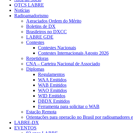
QTCS LABRE
Notícias
Radioamadorismo
Agraciados Ordem do Mérito
Boletins de DX
Brasileiros no DXCC
LABRE GDE
Contestes
Contestes Nacionais
Contestes Internacionais Agosto 2026
Repetidoras
CNA – Carteira Nacional de Associado
Diplomas
Regulamentos
WAA Emitidos
WAB Emitidos
WAO Emitidos
WID Emitidos
DBDX Emitidos
Ferramenta para solicitar o WAB
Estação Remota
Orientações para operação no Brasil por radioamadores e
LABRE-DX
EVENTOS