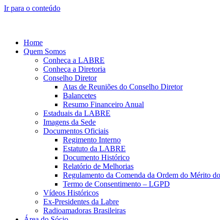
Ir para o conteúdo
Home
Quem Somos
Conheça a LABRE
Conheça a Diretoria
Conselho Diretor
Atas de Reuniões do Conselho Diretor
Balancetes
Resumo Financeiro Anual
Estaduais da LABRE
Imagens da Sede
Documentos Oficiais
Regimento Interno
Estatuto da LABRE
Documento Histórico
Relatório de Melhorias
Regulamento da Comenda da Ordem do Mérito d
Termo de Consentimento – LGPD
Vídeos Históricos
Ex-Presidentes da Labre
Radioamadoras Brasileiras
Área do Sócio