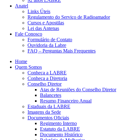
92 anos LABRE
Anatel
Links Úteis
Regulamento do Serviço de Radioamador
Cursos e Apostilas
Lei das Antenas
Fale Conosco
Formulário de Contato
Ouvidoria da Labre
FAQ – Perguntas Mais Frequentes
Home
Quem Somos
Conheça a LABRE
Conheça a Diretoria
Conselho Diretor
Atas de Reuniões do Conselho Diretor
Balancetes
Resumo Financeiro Anual
Estaduais da LABRE
Imagens da Sede
Documentos Oficiais
Regimento Interno
Estatuto da LABRE
Documento Histórico