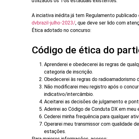
utilizados os TGs estaduais existentes.
A inciativa inédita já tem Regulamento publicad
dvbrazil-julho-2023/
, que deve ser lido com aten
Ética adotado no concurso:
Código de ética do part
Aprenderei e obedecerei às regras de qualqu
categoria de inscrição.
Obedecerei às regras do radioamadorismo d
Não modificarei meu registro após o concurs
indicativo/intercâmbio.
Aceitarei as decisões de julgamento e pont
Aderirei ao Código de Conduta DX em meu es
Cederei minha frequência para qualquer at
Operarei meu transmissor com qualidade de s
estações.
Para maiores informações, acesse: