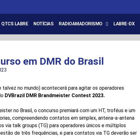
QTCS LABRE
NOTÍCIAS
RADIOAMADORISMO
LABRE-DX
curso em DMR do Brasil
023
(e talvez no mundo) acontecerá para agitar os operadores
 do
DVBrazil DMR Brandmeister Contest 2023.
ister no Brasil, o concurso premiará com um HT, troféus e um
gorias, compreendendo contatos em simplex, antena-a-antena
s via talk groups (TG) para operadores únicos e múltiplos
stão de três frequências, e para contatos via TG deverão ser