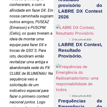
conheceram, e com a
provisório do
afinidade em fazer DX. Em
LABRE DX Contest
nossa caminhada sugiram
2026
outros amigos, PU5EAZ
(Emerson) e PU5CPM
(Celio), os quais tiveram a
ideia de montar uma
27 de julho de 2026
LABRE DX Contest,
equipe para fazer DX e
Resultado
trocas de QSO`S. Para
Provisório.
isto, decidiram então
revitalizar uma antiga e
abandonada sede do PX
CLUBE de BLUMENAU. Na
sequência veio a
solicitação de um
indicativo especial para
fazer o primeiro contest
23 de julho de 2026
Frequências de
nacional juntos. Logo
Emergência do