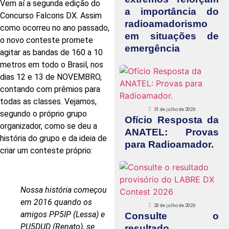
Vem aí a segunda edição do
a importância do
Concurso Falcons DX. Assim
radioamadorismo
como ocorreu no ano passado,
em situações de
o novo conteste promete
emergência
agitar as bandas de 160 a 10
metros em todo o Brasil, nos
dias 12 e 13 de NOVEMBRO,
contando com prêmios para
todas as classes. Vejamos,
31 de julho de 2026
segundo o próprio grupo
Ofício Resposta da
organizador, como se deu a
ANATEL: Provas
história do grupo e da ideia de
para Radioamador.
criar um conteste próprio:
Nossa história começou
em 2016 quando os
28 de julho de 2026
amigos PP5IP (Lessa) e
Consulte o
PU5DUD (Renato), se
resultado