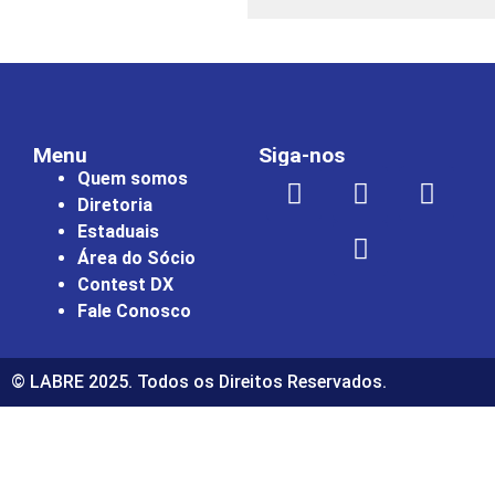
Menu
Siga-nos
Quem somos
Diretoria
Estaduais
Área do Sócio
Contest DX
Fale Conosco
© LABRE 2025. Todos os Direitos Reservados.
bet güncel giriş
starzbet giriş
starzbet
starzbet güncel giri