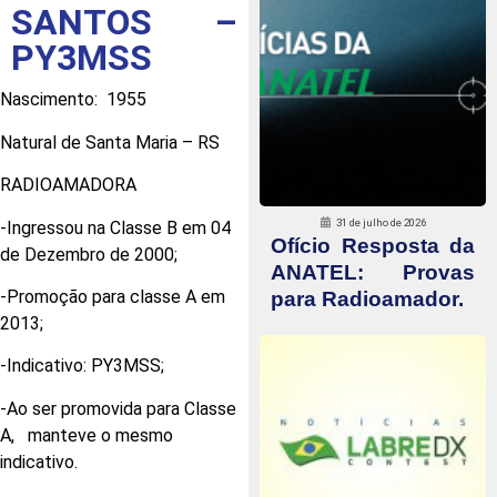
SANTOS –
PY3MSS
Nascimento: 1955
Natural de Santa Maria – RS
RADIOAMADORA
31 de julho de 2026
-Ingressou na Classe B em 04
Ofício Resposta da
de Dezembro de 2000;
ANATEL: Provas
-Promoção para classe A em
para Radioamador.
2013;
-Indicativo: PY3MSS;
-Ao ser promovida para Classe
A, manteve o mesmo
indicativo.