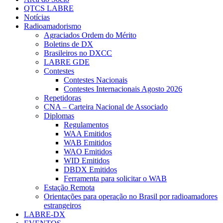
QTCS LABRE
Notícias
Radioamadorismo
Agraciados Ordem do Mérito
Boletins de DX
Brasileiros no DXCC
LABRE GDE
Contestes
Contestes Nacionais
Contestes Internacionais Agosto 2026
Repetidoras
CNA – Carteira Nacional de Associado
Diplomas
Regulamentos
WAA Emitidos
WAB Emitidos
WAO Emitidos
WID Emitidos
DBDX Emitidos
Ferramenta para solicitar o WAB
Estação Remota
Orientações para operação no Brasil por radioamadores
estrangeiros
LABRE-DX