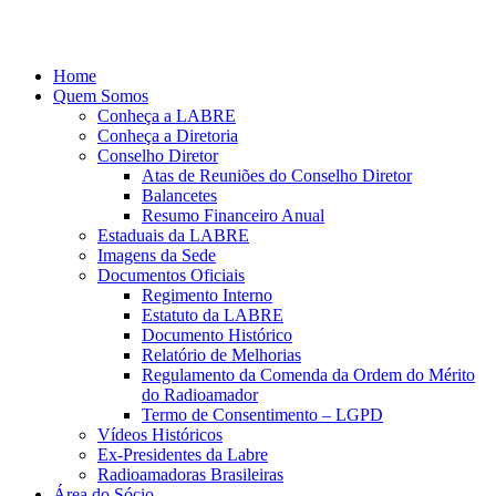
Ir
para
o
Home
conteúdo
Quem Somos
Conheça a LABRE
Conheça a Diretoria
Conselho Diretor
Atas de Reuniões do Conselho Diretor
Balancetes
Resumo Financeiro Anual
Estaduais da LABRE
Imagens da Sede
Documentos Oficiais
Regimento Interno
Estatuto da LABRE
Documento Histórico
Relatório de Melhorias
Regulamento da Comenda da Ordem do Mérito
do Radioamador
Termo de Consentimento – LGPD
Vídeos Históricos
Ex-Presidentes da Labre
Radioamadoras Brasileiras
Área do Sócio