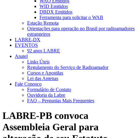
WAO Emitidos
WID Emitidos
DBDX Emitidos
Ferramenta para solicitar o WAB
Estação Remota
Orientações para operação no Brasil por radioamadores
estrangeiros
LABRE-DX
EVENTOS
92 anos LABRE
Anatel
Links Úteis
Regulamento do Serviço de Radioamador
Cursos e Apostilas
Lei das Antenas
Fale Conosco
Formulário de Contato
Ouvidoria da Labre
FAQ – Perguntas Mais Frequentes
LABRE-PB convoca
Assembleia Geral para