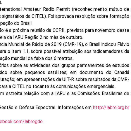
.
International Amateur Radio Permit (reconhecimento mútuo de
 signatários da CITEL). Foi aprovada resolução sobre formação
pação do Brasil.
o é a próxima reunião da CCP.II, prevista para novembro deste
eia da IARU Região 2 no mês de outubro.
ia Mundial de Rádio de 2019 (CMR-19), o Brasil indicou Flávio
ra o item 1.1, sobre possível atribuição aos radioamadores da
ação mundial da faixa dos 6 metros.
órios sobre as atividades dos grupos permanentes de estudos
xico sobre pequenos satélites; em documento do Canadá
 duração; em apresentações da UIT-R sobre resultados da CMR-
 para a CITEL no tocante às comunicações emergenciais.
 estreita relação com a IARU e as Comissões Brasileiras de
 Gestão e Defesa Espectral. Informações em
http://labre.org.br
cebook.com/labregde