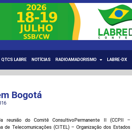
QTCS LABRE
NOTÍCIAS
RADIOAMADORISMO
LABRE-DX
em Bogotá
016
 reunião do Comitê ConsultivoPermanente II (CCP.II –
na de Telecomunicações (CITEL) – Organização dos Estados