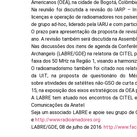
Americanos (OEA), na cidade de Bogotá, Colômbia
Na reunião foi discutida a revisão do IARP – 
licenças e operação de radioamadores nos países
de grupo ad-hoc, liderado pela IARU e com partici
O prazo para apresentação da proposta de revisã
ano. A revisão também será discutida na Assembl
Nas discussões dos itens de agenda da Conferênc
Archangelo (LABRE/GDE) na relatoria da CITEL pa
faixa dos 50 MHz na Região 1, visando a harmoniz
O radioamadorismo também foi citado nos relat
da UIT; na proposta de questionário do Mé
sobre atividades de satélites não-GSO de curta
15; na exposição dos eixos estratégicos da OEA
A LABRE tem atuado nos encontros da CITEL em
Comunicações da Anatel.
Seja um associado LABRE e apoie seu grupo de
e
http://www.radioamadores.org
LABRE/GDE, 08 de julho de 2016.
http://www.fa