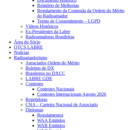
Documento Histórico
Relatório de Melhorias
Regulamento da Comenda da Ordem do Mérito
do Radioamador
Termo de Consentimento – LGPD
Vídeos Históricos
Ex-Presidentes da Labre
Radioamadoras Brasileiras
Área do Sócio
QTCS LABRE
Notícias
Radioamadorismo
Agraciados Ordem do Mérito
Boletins de DX
Brasileiros no DXCC
LABRE GDE
Contestes
Contestes Nacionais
Contestes Internacionais Agosto 2026
Repetidoras
CNA – Carteira Nacional de Associado
Diplomas
Regulamentos
WAA Emitidos
WAB Emitidos