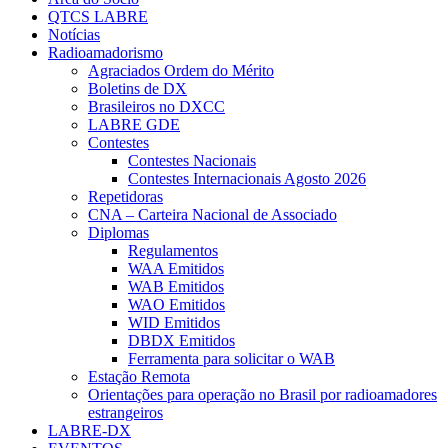
QTCS LABRE
Notícias
Radioamadorismo
Agraciados Ordem do Mérito
Boletins de DX
Brasileiros no DXCC
LABRE GDE
Contestes
Contestes Nacionais
Contestes Internacionais Agosto 2026
Repetidoras
CNA – Carteira Nacional de Associado
Diplomas
Regulamentos
WAA Emitidos
WAB Emitidos
WAO Emitidos
WID Emitidos
DBDX Emitidos
Ferramenta para solicitar o WAB
Estação Remota
Orientações para operação no Brasil por radioamadores
estrangeiros
LABRE-DX