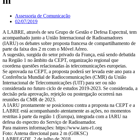
m
Assessoria de Comunicação
02/07/2019
A LABRE, através de seu Grupo de Gestão e Defesa Espectral, tem
acompanhado junto a União Internacional de Radioamadores
(IARU) os debates sobre proposta francesa de compartilhamento de
parte da faixa dos 2 m com o Móvel Aéreo.
A sugestão, surgida do setor privado da França, está sendo debatida
na Região 1 no âmbito da CEPT, organização regional que
coordena questões relacionadas às telecomunicações europeias.
Se aprovada na CEPT, a proposta poderá ser levada este ano para a
Conferência Mundial de Radiocomunicações (CMR) da União
Internacional de Telecomunicações (UIT) para ser ou não
considerada no futuro ciclo de estudos 2019-2023. Se considerada, a
decisão pela aprovação, rejeição ou postergação ocorrerá nas
reuniões da CMR de 2023.
A IARU prontamente se posicionou contra a proposta na CEPT e a
LABRE está acompanhando atentamente as ações, no momentos
restritas à parte da região 1 (Europa), integrada com a IARU na
defesa do espectro do Serviço de Radioamador.
Para maiores informações: https://www.iaru-r1.org
Foto: Antena direcional para 2 m (G0KSC)
LABRE/GDE, 2 de julho de 2018.