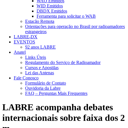
WAO Emitidos
WID Emitidos
DBDX Emitidos
Ferramenta para solicitar o WAB
Estação Remota
Orientações para operação no Brasil por radioamadores
estrangeiros
LABRE-DX
EVENTOS
92 anos LABRE
Anatel
Links Úteis
Regulamento do Serviço de Radioamador
Cursos e Apostilas
Lei das Antenas
Fale Conosco
Formulário de Contato
Ouvidoria da Labre
FAQ – Perguntas Mais Frequentes
LABRE acompanha debates
internacionais sobre faixa dos 2