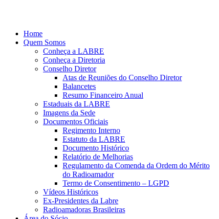
Ir
para
o
Home
conteúdo
Quem Somos
Conheça a LABRE
Conheça a Diretoria
Conselho Diretor
Atas de Reuniões do Conselho Diretor
Balancetes
Resumo Financeiro Anual
Estaduais da LABRE
Imagens da Sede
Documentos Oficiais
Regimento Interno
Estatuto da LABRE
Documento Histórico
Relatório de Melhorias
Regulamento da Comenda da Ordem do Mérito
do Radioamador
Termo de Consentimento – LGPD
Vídeos Históricos
Ex-Presidentes da Labre
Radioamadoras Brasileiras
Área do Sócio