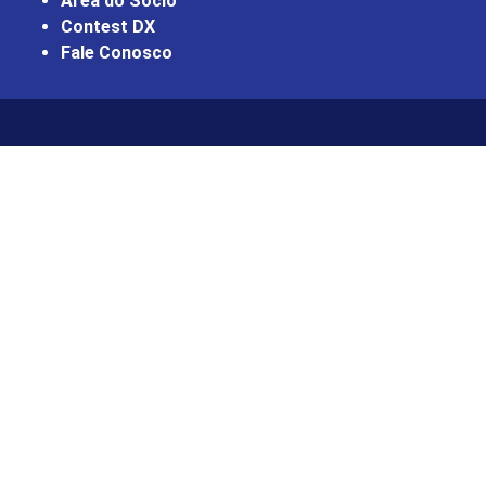
Área do Sócio
Contest DX
Fale Conosco
l giriş
ultrabet giriş
ultrabet
betasus güncel giriş
betasus gi