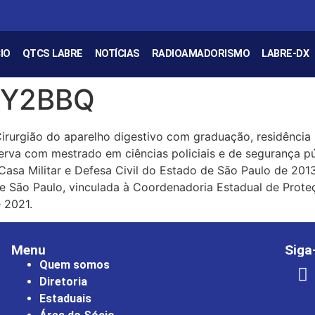
IO
QTCS LABRE
NOTÍCIAS
RADIOAMADORISMO
LABRE-DX
 PY2BBQ
Cirurgião do aparelho digestivo com graduação, residênci
va com mestrado em ciências policiais e de segurança púb
 Casa Militar e Defesa Civil do Estado de São Paulo de 2
 São Paulo, vinculada à Coordenadoria Estadual de Prote
 2021.
Menu
Siga
Quem somos
Diretoria
Estaduais