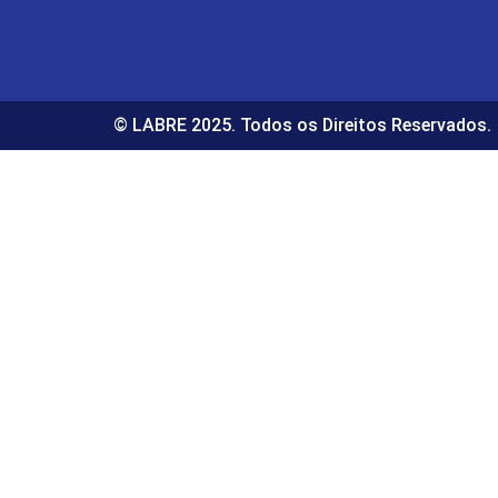
© LABRE 2025. Todos os Direitos Reservados.
bet
ultrabet güncel giriş
ultrabet giriş
ultrabet
ultrabet günce