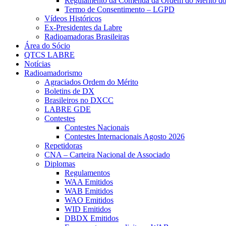
Regulamento da Comenda da Ordem do Mérito d
Termo de Consentimento – LGPD
Vídeos Históricos
Ex-Presidentes da Labre
Radioamadoras Brasileiras
Área do Sócio
QTCS LABRE
Notícias
Radioamadorismo
Agraciados Ordem do Mérito
Boletins de DX
Brasileiros no DXCC
LABRE GDE
Contestes
Contestes Nacionais
Contestes Internacionais Agosto 2026
Repetidoras
CNA – Carteira Nacional de Associado
Diplomas
Regulamentos
WAA Emitidos
WAB Emitidos
WAO Emitidos
WID Emitidos
DBDX Emitidos