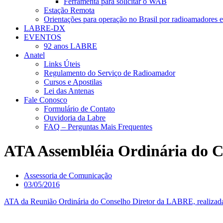
Ferramenta para solicitar o WAB
Estação Remota
Orientações para operação no Brasil por radioamadores e
LABRE-DX
EVENTOS
92 anos LABRE
Anatel
Links Úteis
Regulamento do Serviço de Radioamador
Cursos e Apostilas
Lei das Antenas
Fale Conosco
Formulário de Contato
Ouvidoria da Labre
FAQ – Perguntas Mais Frequentes
ATA Assembléia Ordinária do C
Assessoria de Comunicação
03/05/2016
ATA da Reunião Ordinária do Conselho Diretor da LABRE, realizada