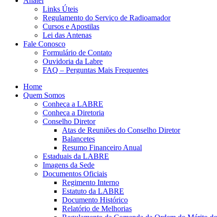
Anatel
Links Úteis
Regulamento do Serviço de Radioamador
Cursos e Apostilas
Lei das Antenas
Fale Conosco
Formulário de Contato
Ouvidoria da Labre
FAQ – Perguntas Mais Frequentes
Home
Quem Somos
Conheça a LABRE
Conheça a Diretoria
Conselho Diretor
Atas de Reuniões do Conselho Diretor
Balancetes
Resumo Financeiro Anual
Estaduais da LABRE
Imagens da Sede
Documentos Oficiais
Regimento Interno
Estatuto da LABRE
Documento Histórico
Relatório de Melhorias