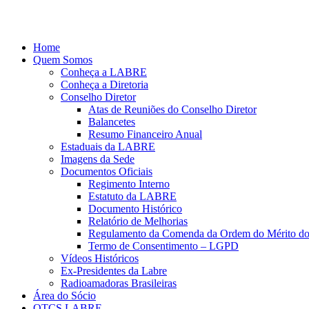
Ir
para
o
Home
conteúdo
Quem Somos
Conheça a LABRE
Conheça a Diretoria
Conselho Diretor
Atas de Reuniões do Conselho Diretor
Balancetes
Resumo Financeiro Anual
Estaduais da LABRE
Imagens da Sede
Documentos Oficiais
Regimento Interno
Estatuto da LABRE
Documento Histórico
Relatório de Melhorias
Regulamento da Comenda da Ordem do Mérito d
Termo de Consentimento – LGPD
Vídeos Históricos
Ex-Presidentes da Labre
Radioamadoras Brasileiras
Área do Sócio
QTCS LABRE