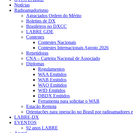
Notícias
Radioamadorismo
Agraciados Ordem do Mérito
Boletins de DX
Brasileiros no DXCC
LABRE GDE
Contestes
Contestes Nacionais
Contestes Internacionais Agosto 2026
Repetidoras
CNA – Carteira Nacional de Associado
Diplomas
Regulamentos
WAA Emitidos
WAB Emitidos
WAO Emitidos
WID Emitidos
DBDX Emitidos
Ferramenta para solicitar o WAB
Estação Remota
Orientações para operação no Brasil por radioamadores e
LABRE-DX
EVENTOS
92 anos LABRE