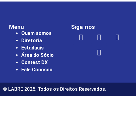
Menu
Siga-nos
Quem somos
Diretoria
Estaduais
Área do Sócio
Contest DX
Fale Conosco
© LABRE 2025. Todos os Direitos Reservados.
ultrabet güncel giriş
ultrabet giriş
ultrabet
ultrabet güncel gi