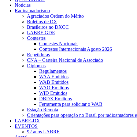
Notícias
Radioamadorismo
Agraciados Ordem do Mérito
Boletins de DX
Brasileiros no DXCC
LABRE GDE
Contestes
Contestes Nacionais
Contestes Internacionais Agosto 2026
Repetidoras
CNA – Carteira Nacional de Associado
Diplomas
Regulamentos
WAA Emitidos
WAB Emitidos
WAO Emitidos
WID Emitidos
DBDX Emitidos
Ferramenta para solicitar o WAB
Estação Remota
Orientações para operação no Brasil por radioamadores e
LABRE-DX
EVENTOS
92 anos LABRE