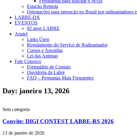
Ferramenta para solicitar o WAB
Estação Remota
Orientações para operação no Brasil por radioamadores e
LABRE-DX
EVENTOS
92 anos LABRE
Anatel
Links Úteis
Regulamento do Serviço de Radioamador
Cursos e Apostilas
Lei das Antenas
Fale Conosco
Formulário de Contato
Ouvidoria da Labre
FAQ – Perguntas Mais Frequentes
Day: janeiro 13, 2026
Sem categoria
Convite: DIGI CONTEST LABRE-RS 2026
13 de janeiro de 2026