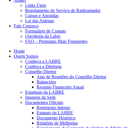
Anatel
Links Úteis
Regulamento do Serviço de Radioamador
Cursos e Apostilas
Lei das Antenas
Fale Conosco
Formulário de Contato
Ouvidoria da Labre
FAQ – Perguntas Mais Frequentes
Home
Quem Somos
Conheça a LABRE
Conheça a Diretoria
Conselho Diretor
Atas de Reuniões do Conselho Diretor
Balancetes
Resumo Financeiro Anual
Estaduais da LABRE
Imagens da Sede
Documentos Oficiais
Regimento Interno
Estatuto da LABRE
Documento Histórico
Relatório de Melhorias