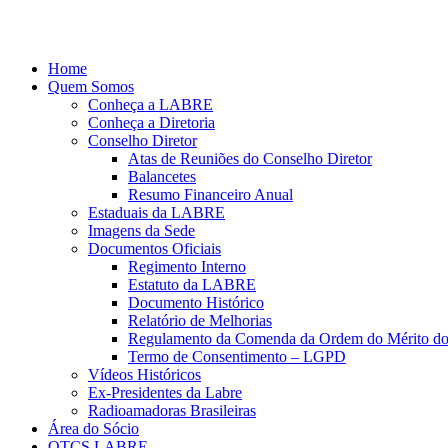
Ir
para
o
Home
conteúdo
Quem Somos
Conheça a LABRE
Conheça a Diretoria
Conselho Diretor
Atas de Reuniões do Conselho Diretor
Balancetes
Resumo Financeiro Anual
Estaduais da LABRE
Imagens da Sede
Documentos Oficiais
Regimento Interno
Estatuto da LABRE
Documento Histórico
Relatório de Melhorias
Regulamento da Comenda da Ordem do Mérito d
Termo de Consentimento – LGPD
Vídeos Históricos
Ex-Presidentes da Labre
Radioamadoras Brasileiras
Área do Sócio
QTCS LABRE