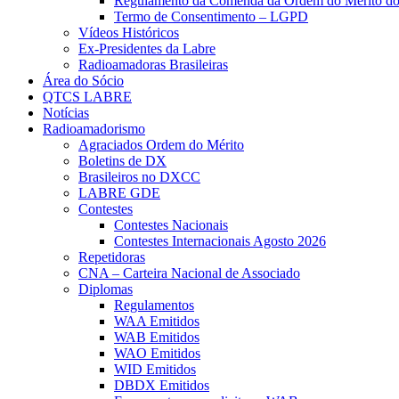
Regulamento da Comenda da Ordem do Mérito d
Termo de Consentimento – LGPD
Vídeos Históricos
Ex-Presidentes da Labre
Radioamadoras Brasileiras
Área do Sócio
QTCS LABRE
Notícias
Radioamadorismo
Agraciados Ordem do Mérito
Boletins de DX
Brasileiros no DXCC
LABRE GDE
Contestes
Contestes Nacionais
Contestes Internacionais Agosto 2026
Repetidoras
CNA – Carteira Nacional de Associado
Diplomas
Regulamentos
WAA Emitidos
WAB Emitidos
WAO Emitidos
WID Emitidos
DBDX Emitidos